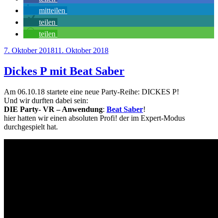
mitteilen
teilen
teilen
Veröffentlicht
7. Oktober 2018
11. Oktober 2018
am
Dickes P mit Beat Saber
Am 06.10.18 startete eine neue Party-Reihe: DICKES P!
Und wir durften dabei sein:
DIE Party- VR – Anwendung
:
Beat Saber
!
hier hatten wir einen absoluten Profi! der im Expert-Modus
durchgespielt hat.