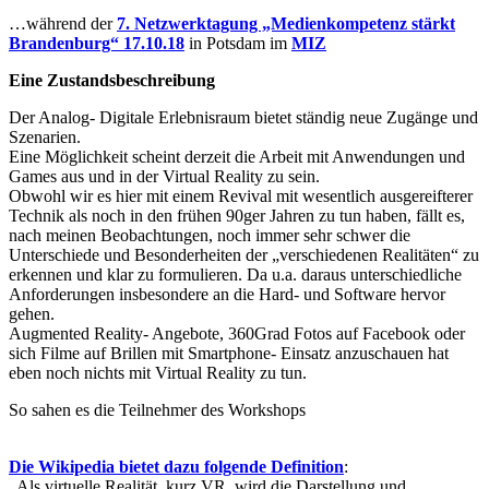
…während der
7. Netzwerktagung „Medienkompetenz stärkt
Brandenburg“ 17.10.18
in Potsdam im
MIZ
Eine Zustandsbeschreibung
Der Analog- Digitale Erlebnisraum bietet ständig neue Zugänge und
Szenarien.
Eine Möglichkeit scheint derzeit die Arbeit mit Anwendungen und
Games aus und in der Virtual Reality zu sein.
Obwohl wir es hier mit einem Revival mit wesentlich ausgereifterer
Technik als noch in den frühen 90ger Jahren zu tun haben, fällt es,
nach meinen Beobachtungen, noch immer sehr schwer die
Unterschiede und Besonderheiten der „verschiedenen Realitäten“ zu
erkennen und klar zu formulieren. Da u.a. daraus unterschiedliche
Anforderungen insbesondere an die Hard- und Software hervor
gehen.
Augmented Reality- Angebote, 360Grad Fotos auf Facebook oder
sich Filme auf Brillen mit Smartphone- Einsatz anzuschauen hat
eben noch nichts mit Virtual Reality zu tun.
So sahen es die Teilnehmer des Workshops
Die Wikipedia bietet dazu folgende Definition
:
„Als virtuelle Realität, kurz VR, wird die Darstellung und