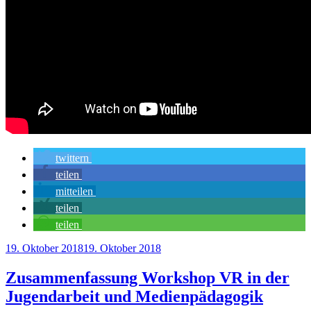
twittern
teilen
mitteilen
teilen
teilen
Veröffentlicht
19. Oktober 2018
19. Oktober 2018
am
Zusammenfassung Workshop VR in der
Jugendarbeit und Medienpädagogik