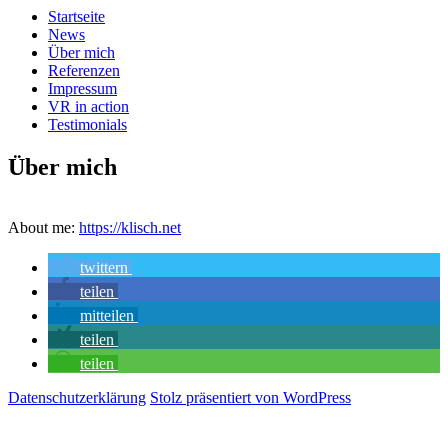
Startseite
News
Über mich
Referenzen
Impressum
VR in action
Testimonials
Über mich
About me:
https://klisch.net
twittern
teilen
mitteilen
teilen
teilen
Datenschutzerklärung
Stolz präsentiert von WordPress